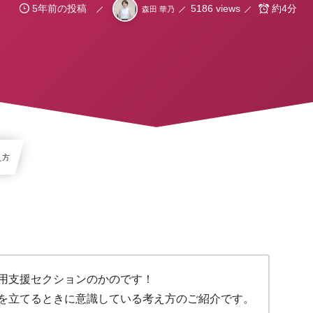
5年前の投稿
5186 views
約4分
森田 華乃
え方
用支援セクションのかのです！
を立てるときに意識している考え方のご紹介です。