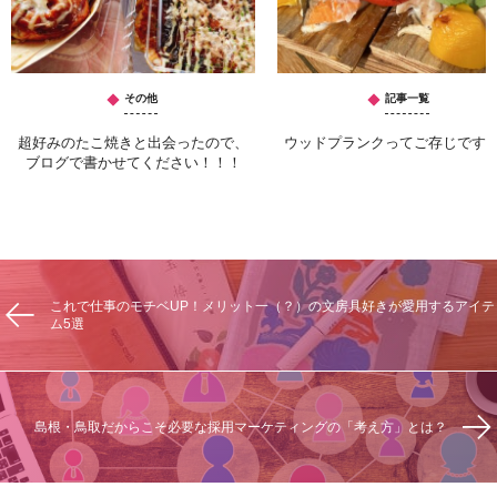
その他
記事一覧
超好みのたこ焼きと出会ったので、
ウッドプランクってご存じです
ブログで書かせてください！！！
これで仕事のモチベUP！メリット一（？）の文房具好きが愛用するアイテ
ム5選
島根・鳥取だからこそ必要な採用マーケティングの「考え方」とは？