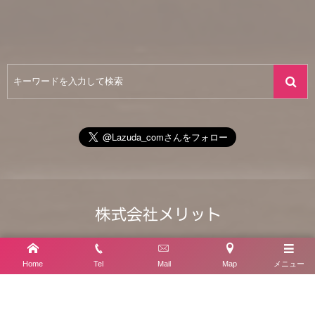
【松江事務所】
〒690-0012 島根県松江市古志原5丁目2-43
Home
Tel
Mail
Map
メニュー
【米子事務所】
〒683-0004 鳥取県米子市上福原4丁目5-31
お電話でのお問合わせはこちら